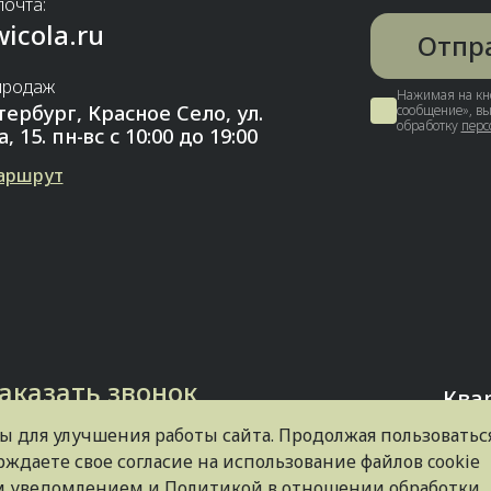
почта:
icola.ru
Отпр
продаж
Нажимая на кн
тербург, Красное Село, ул.
сообщение», вы
обработку
перс
 15. пн-вс с 10:00 до 19:00
аршрут
Заказать звонок
Ква
ы для улучшения работы сайта. Продолжая пользоватьс
ждаете свое согласие на использование файлов cookie
им уведомлением и
Политикой в отношении обработки