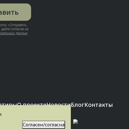
авить
опку «Отправить
 даете согласие на
ональных данных
ртиры
О проекте
Новости
Блог
Контакты
я
Согласен/согласна