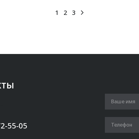
1
2
3
кты
72-55-05